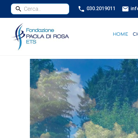
030.2019011
inf
HOME
C